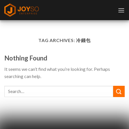
Skip
to
content
TAG ARCHIVES:
冷錢包
Nothing Found
It seems we can’t find what you’re looking for. Perhaps
searching can help.