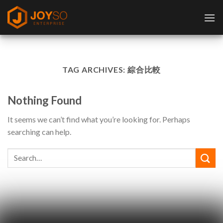
Skip
to
content
TAG ARCHIVES:
綜合比較
Nothing Found
It seems we can’t find what you’re looking for. Perhaps
searching can help.