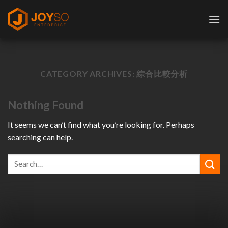
Skip
to
content
CATEGORY ARCHIVES:
綜合比較分析
Nothing Found
It seems we can’t find what you’re looking for. Perhaps
searching can help.