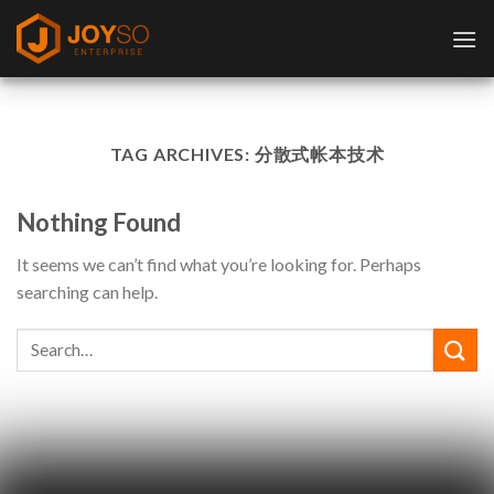
Skip
to
content
TAG ARCHIVES:
分散式帐本技术
Nothing Found
It seems we can’t find what you’re looking for. Perhaps
searching can help.