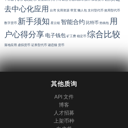
去中心化应用
台湾
实用资源
带宽
懒人包
支付型代币
效用型代币
新手须知
用
智能合约
比特币
数字货币
星云链
热钱包
综合比较
户心得分享
电子钱包
矿工费
稳定币
落地应用
虚拟货币
证券型代币
谜恋猫
货币
其他质询
API 文件
博客
人才招募
上架币种