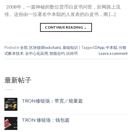
2008年，一篇神秘的数位货币白皮书问世，於网路上流
传。这份由一位署名中本聪的人发表的白皮书，阐 […]
CONTINUE READING
→
Posted in
全部
,
区块链(Blockchain)
,
基础知识
|
Tagged
DApp
,
中本聪
,
分散
式帐本技术
,
去中心化应用
,
智能合约
,
比特币
Leave a comment
最新帖子
TRON修链场：带宽／能量篇
TRON 修链场：钱包篇