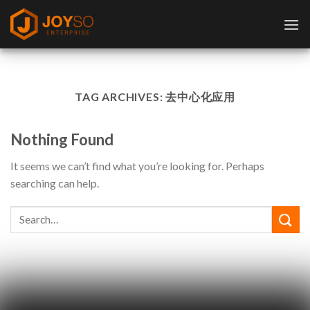
Skip
to
content
TAG ARCHIVES:
去中心化应用
Nothing Found
It seems we can’t find what you’re looking for. Perhaps
searching can help.