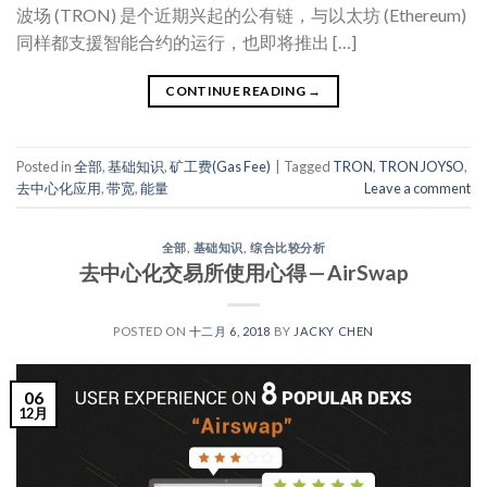
波场 (TRON) 是个近期兴起的公有链，与以太坊 (Ethereum)
同样都支援智能合约的运行，也即将推出 […]
CONTINUE READING
→
Posted in
全部
,
基础知识
,
矿工费(Gas Fee)
|
Tagged
TRON
,
TRON JOYSO
,
去中心化应用
,
带宽
,
能量
Leave a comment
全部
,
基础知识
,
综合比较分析
去中心化交易所使用心得 — AirSwap
POSTED ON
十二月 6, 2018
BY
JACKY CHEN
06
12月