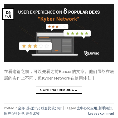
06
12月
在看这篇之前，可以先看之前Bancor的文章。他们虽然在底
层的实作上不同，但Kyber Network在使用体 […]
CONTINUE READING
→
Posted in
全部
,
基础知识
,
综合比较分析
|
Tagged
去中心化应用
,
新手须知
,
用户心得分享
,
综合比较
Leave a comment