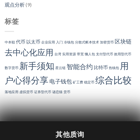
观点分析
(9)
标签
区块链
代币
以太币
中本聪
企业应用
入门
冷钱包
分散式帐本技术
加密货币
去中心化应用
台湾
实用资源
带宽
懒人包
支付型代币
效用型代币
新手须知
用
智能合约
比特币
数字货币
星云链
热钱包
综合比较
户心得分享
电子钱包
矿工费
稳定币
落地应用
虚拟货币
证券型代币
谜恋猫
货币
其他质询