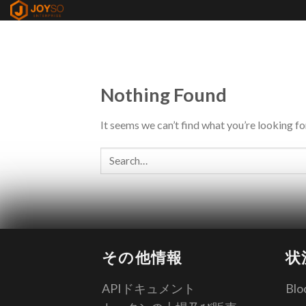
Skip
to
content
Nothing Found
It seems we can’t find what you’re looking fo
その他情報
状
APIドキュメント
Blo