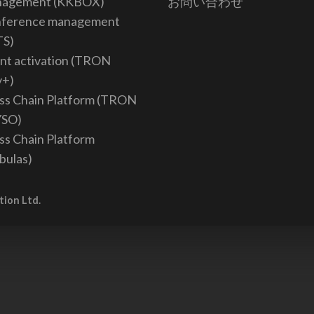
nagement (KKBOX)
お問い合わせ
ference management
TS)
nt activation (TRON
v+)
ss Chain Platform (TRON
YSO)
ss Chain Platform
bulas)
tion Ltd.