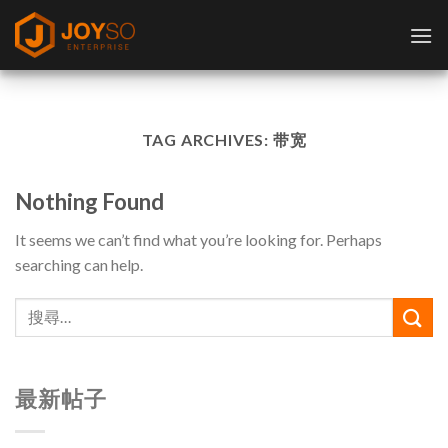
Skip
to
content
TAG ARCHIVES:
带宽
Nothing Found
It seems we can’t find what you’re looking for. Perhaps
searching can help.
最新帖子