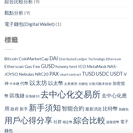
綜合比較分析
(9)
觀點分析
(9)
電子錢包(Digital Wallet)
(1)
標籤
DAI
Bitcoin
CoinMarketCap
Distributed Ledger Technology
Ethereum
GUSD
Etherscan
Gas Fee
howey test
ICO
MetaMask
NAS-
PAX
TUSD
USDC
USDT
JOYSO
Nebulas
NRC20
V
smart contract
以太坊
以太幣
神
代幣
加密貨
中本聰
企業應用
冷錢包
分散式帳本技術
去中心化交易所
區塊鏈
去中心化應
幣
區塊鏈3.0
新手須知
智能合約
用
比特幣
政府
新手
最新消息
熱錢包
用戶心得分享
綜合比較
社群
電子
穩定幣
虛擬貨幣
錢包