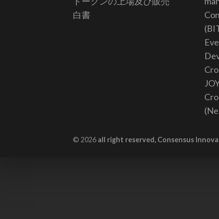
トークンの上場及び販売
ma
白書
Con
(BI
Eve
De
Cro
JO
Cro
(Ne
© 2026
all right reserved, Consensus Innova