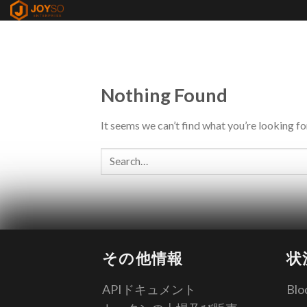
Skip
to
content
Nothing Found
It seems we can’t find what you’re looking fo
その他情報
状
APIドキュメント
Blo