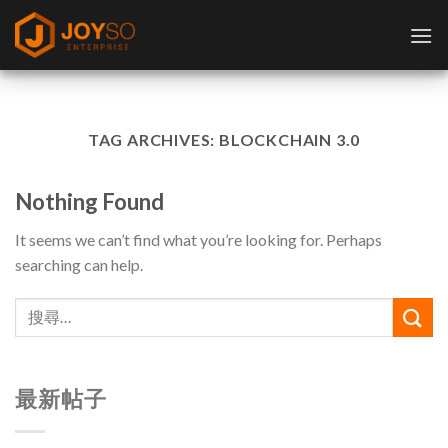
Skip
to
content
TAG ARCHIVES:
BLOCKCHAIN 3.0
Nothing Found
It seems we can’t find what you’re looking for. Perhaps
searching can help.
最新帖子