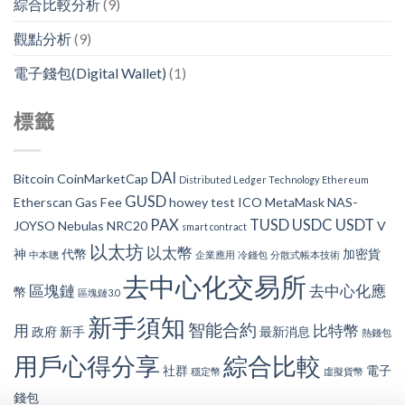
綜合比較分析
(9)
觀點分析
(9)
電子錢包(Digital Wallet)
(1)
標籤
DAI
Bitcoin
CoinMarketCap
Distributed Ledger Technology
Ethereum
GUSD
Etherscan
Gas Fee
howey test
ICO
MetaMask
NAS-
PAX
TUSD
USDC
USDT
JOYSO
Nebulas
NRC20
V
smart contract
以太坊
以太幣
神
代幣
加密貨
中本聰
企業應用
冷錢包
分散式帳本技術
去中心化交易所
區塊鏈
去中心化應
幣
區塊鏈3.0
新手須知
智能合約
用
比特幣
政府
新手
最新消息
熱錢包
用戶心得分享
綜合比較
社群
電子
穩定幣
虛擬貨幣
錢包