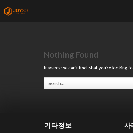
Skip
to
content
Nothing Found
It seems we can’t find what you’re looking fo
기타정보
사