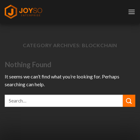
Skip
to
content
CATEGORY ARCHIVES:
BLOCKCHAIN
Nothing Found
It seems we can’t find what you’re looking for. Perhaps
searching can help.