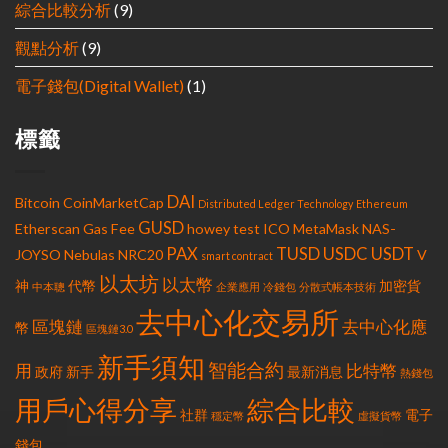
綜合比較分析
(9)
觀點分析
(9)
電子錢包(Digital Wallet)
(1)
標籤
DAI
Bitcoin
CoinMarketCap
Distributed Ledger Technology
Ethereum
GUSD
Etherscan
Gas Fee
howey test
ICO
MetaMask
NAS-
PAX
TUSD
USDC
USDT
JOYSO
Nebulas
NRC20
V
smart contract
以太坊
以太幣
神
代幣
加密貨
中本聰
企業應用
冷錢包
分散式帳本技術
去中心化交易所
區塊鏈
去中心化應
幣
區塊鏈3.0
新手須知
智能合約
用
比特幣
政府
新手
最新消息
熱錢包
用戶心得分享
綜合比較
社群
電子
穩定幣
虛擬貨幣
錢包