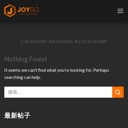
Skip
to
content
CATEGORY ARCHIVES:
BLOCKCHAIN
Nothing Found
It seems we can’t find what you’re looking for. Perhaps
searching can help.
最新帖子