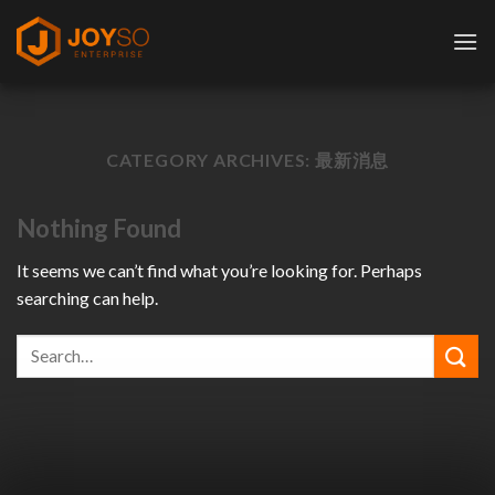
Skip
to
content
CATEGORY ARCHIVES:
最新消息
Nothing Found
It seems we can’t find what you’re looking for. Perhaps
searching can help.