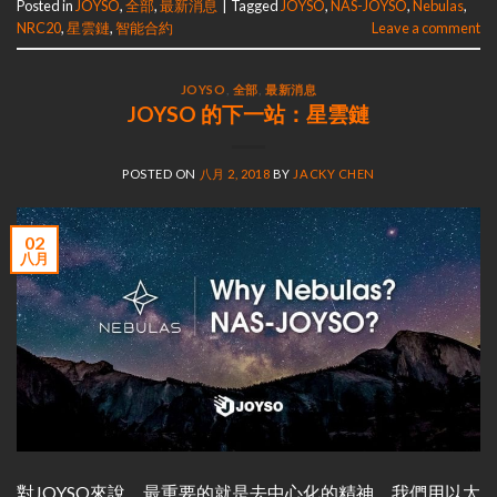
Posted in
JOYSO
,
全部
,
最新消息
|
Tagged
JOYSO
,
NAS-JOYSO
,
Nebulas
,
NRC20
,
星雲鏈
,
智能合約
Leave a comment
JOYSO
,
全部
,
最新消息
JOYSO 的下一站：星雲鏈
POSTED ON
八月 2, 2018
BY
JACKY CHEN
02
八月
對JOYSO來說，最重要的就是去中心化的精神。我們用以太