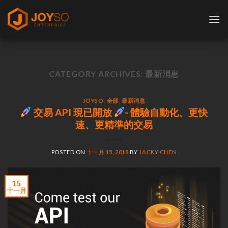
Skip
to
content
CATEGORY ARCHIVES:
最新消息
JOYSO
,
全部
,
最新消息
交易 API 現已開放
- 體驗自動化、更快
速、更精準的交易
POSTED ON
十一月 15, 2018
BY
JACKY CHEN
15
十一月