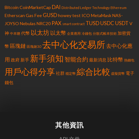
DAI
Bitcoin
CoinMarketCap
Distributed Ledger Technology
Ethereum
GUSD
Etherscan
Gas Fee
howey test
ICO
MetaMask
NAS-
PAX
TUSD
USDC
USDT
JOYSO
Nebulas
NRC20
V
smart contract
以太坊
以太幣
神
代幣
加密貨
中本聰
企業應用
冷錢包
分散式帳本技術
去中心化交易所
區塊鏈
去中心化應
幣
區塊鏈3.0
新手須知
智能合約
用
比特幣
政府
新手
最新消息
熱錢包
用戶心得分享
綜合比較
社群
電子
穩定幣
虛擬貨幣
錢包
其他資訊
API 文件