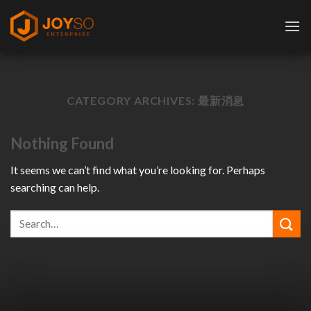
Skip
to
content
CATEGORY ARCHIVES:
最新消息
Nothing Found
It seems we can’t find what you’re looking for. Perhaps
searching can help.