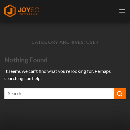
Skip
to
content
CATEGORY ARCHIVES:
USER
Nothing Found
It seems we can’t find what you’re looking for. Perhaps
searching can help.