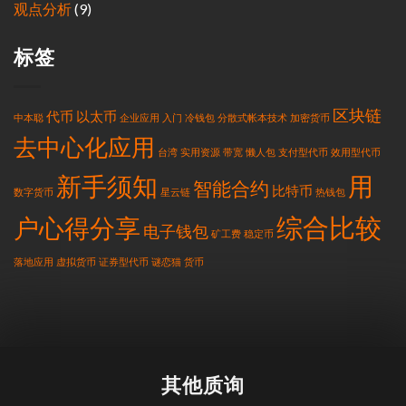
观点分析
(9)
标签
区块链
代币
以太币
中本聪
企业应用
入门
冷钱包
分散式帐本技术
加密货币
去中心化应用
台湾
实用资源
带宽
懒人包
支付型代币
效用型代币
新手须知
用
智能合约
比特币
数字货币
星云链
热钱包
综合比较
户心得分享
电子钱包
矿工费
稳定币
落地应用
虚拟货币
证券型代币
谜恋猫
货币
其他质询