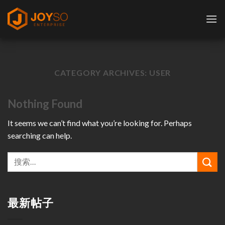
Skip
to
content
CATEGORY ARCHIVES:
USER
Nothing Found
It seems we can’t find what you’re looking for. Perhaps
searching can help.
最新帖子