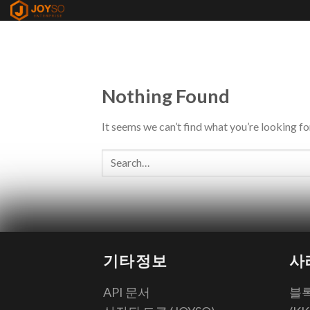
Skip
to
content
Nothing Found
It seems we can’t find what you’re looking fo
기타정보
사
API 문서
블록