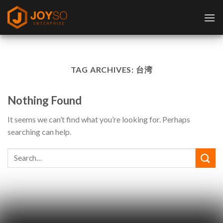
Skip
to
content
TAG ARCHIVES:
台湾
Nothing Found
It seems we can’t find what you’re looking for. Perhaps
searching can help.