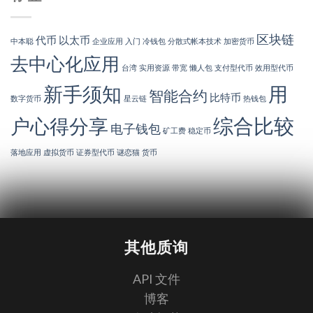
区块链
代币
以太币
中本聪
企业应用
入门
冷钱包
分散式帐本技术
加密货币
去中心化应用
台湾
实用资源
带宽
懒人包
支付型代币
效用型代币
新手须知
用
智能合约
比特币
数字货币
星云链
热钱包
综合比较
户心得分享
电子钱包
矿工费
稳定币
落地应用
虚拟货币
证券型代币
谜恋猫
货币
其他质询
API 文件
博客