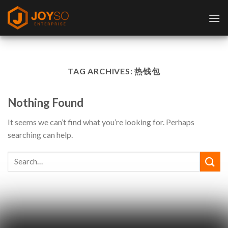
Skip
to
content
TAG ARCHIVES:
热钱包
Nothing Found
It seems we can’t find what you’re looking for. Perhaps
searching can help.