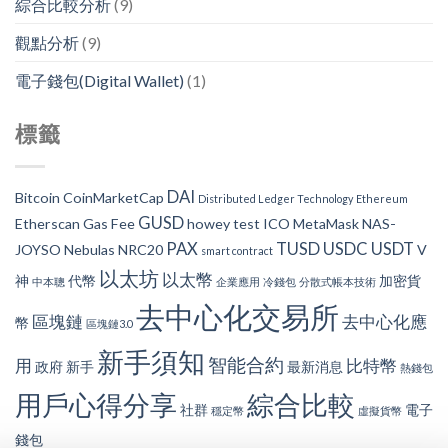
綜合比較分析
(9)
觀點分析
(9)
電子錢包(Digital Wallet)
(1)
標籤
DAI
Bitcoin
CoinMarketCap
Distributed Ledger Technology
Ethereum
GUSD
Etherscan
Gas Fee
howey test
ICO
MetaMask
NAS-
PAX
TUSD
USDC
USDT
JOYSO
Nebulas
NRC20
V
smart contract
以太坊
以太幣
神
代幣
加密貨
中本聰
企業應用
冷錢包
分散式帳本技術
去中心化交易所
區塊鏈
去中心化應
幣
區塊鏈3.0
新手須知
智能合約
用
比特幣
政府
新手
最新消息
熱錢包
用戶心得分享
綜合比較
社群
電子
穩定幣
虛擬貨幣
錢包