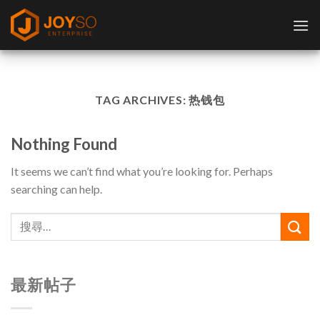
Skip
to
content
TAG ARCHIVES:
热钱包
Nothing Found
It seems we can’t find what you’re looking for. Perhaps
searching can help.
最新帖子