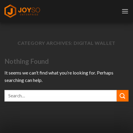
Skip
to
content
CATEGORY ARCHIVES:
DIGITAL WALLET
Nothing Found
It seems we can’t find what you’re looking for. Perhaps
searching can help.