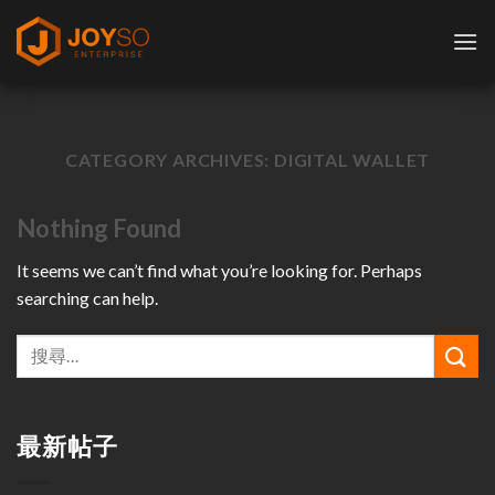
Skip
to
content
CATEGORY ARCHIVES:
DIGITAL WALLET
Nothing Found
It seems we can’t find what you’re looking for. Perhaps
searching can help.
最新帖子