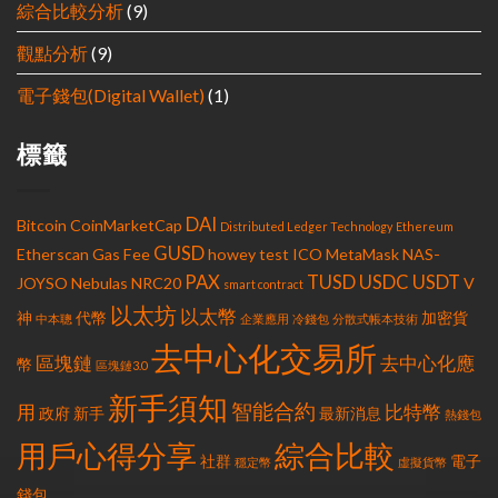
綜合比較分析
(9)
觀點分析
(9)
電子錢包(Digital Wallet)
(1)
標籤
DAI
Bitcoin
CoinMarketCap
Distributed Ledger Technology
Ethereum
GUSD
Etherscan
Gas Fee
howey test
ICO
MetaMask
NAS-
PAX
TUSD
USDC
USDT
JOYSO
Nebulas
NRC20
V
smart contract
以太坊
以太幣
神
代幣
加密貨
中本聰
企業應用
冷錢包
分散式帳本技術
去中心化交易所
區塊鏈
去中心化應
幣
區塊鏈3.0
新手須知
智能合約
用
比特幣
政府
新手
最新消息
熱錢包
用戶心得分享
綜合比較
社群
電子
穩定幣
虛擬貨幣
錢包