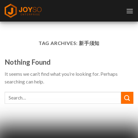
Skip
to
content
TAG ARCHIVES:
新手须知
Nothing Found
It seems we can’t find what you’re looking for. Perhaps
searching can help.