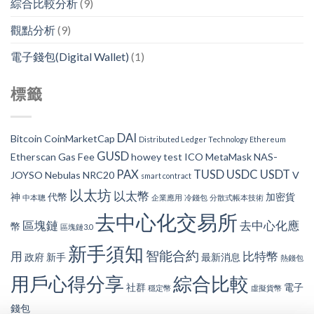
綜合比較分析
(9)
觀點分析
(9)
電子錢包(Digital Wallet)
(1)
標籤
DAI
Bitcoin
CoinMarketCap
Distributed Ledger Technology
Ethereum
GUSD
Etherscan
Gas Fee
howey test
ICO
MetaMask
NAS-
PAX
TUSD
USDC
USDT
JOYSO
Nebulas
NRC20
V
smart contract
以太坊
以太幣
神
代幣
加密貨
中本聰
企業應用
冷錢包
分散式帳本技術
去中心化交易所
區塊鏈
去中心化應
幣
區塊鏈3.0
新手須知
智能合約
用
比特幣
政府
新手
最新消息
熱錢包
用戶心得分享
綜合比較
社群
電子
穩定幣
虛擬貨幣
錢包