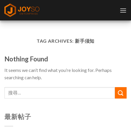
Skip
to
content
TAG ARCHIVES:
新手须知
Nothing Found
It seems we can’t find what you’re looking for. Perhaps
searching can help.
最新帖子