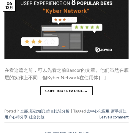
06
12月
在看这篇之前，可以先看之前Bancor的文章。他们虽然在底
层的实作上不同，但Kyber Network在使用体 […]
CONTINUE READING
→
Posted in
全部
,
基础知识
,
综合比较分析
|
Tagged
去中心化应用
,
新手须知
,
用户心得分享
,
综合比较
Leave a comment