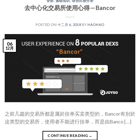
全部
,
基础知识
,
综合比较分析
去中心化交易所使用心得 — Bancor
POSTED ON
十二月 6, 2018
BY
HAOHAO
06
12月
之前几篇的交易所都是属於挂单买卖类型的，Bancor有别於
这类型的交易所，使用者不能进行挂单，而是由Banco […]
CONTINUE READING
→