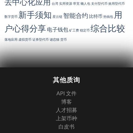
去中心化应用
台湾
实用资源
带宽
懒人包
支付型代币
效用型代币
新手须知
用
智能合约
比特币
数字货币
星云链
热钱包
综合比较
户心得分享
电子钱包
矿工费
稳定币
落地应用
虚拟货币
证券型代币
谜恋猫
货币
其他质询
API 文件
博客
人才招募
上架币种
白皮书