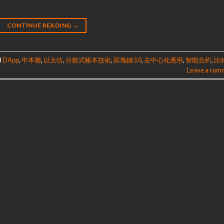
CONTINUE READING
→
d
DApp
,
中本聰
,
以太坊
,
分散式帳本技術
,
區塊鏈3.0
,
去中心化應用
,
智能合約
,
比
Leave a com