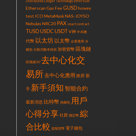
Distributed Ledger Technology
Ethereum
GUSD
Etherscan
Gas Fee
howey
test
ICO
MetaMask
NAS-JOYSO
PAX
Nebulas
NRC20
smart contract
TUSD
USDC
USDT
V神
中本聰
以太坊
以太幣
代幣
企業應用
冷
區塊鏈
加密貨幣
錢包
分散式帳本技術
去中心化交
區塊鏈3.0
易所
去中心化應用
政府
新
新手須知
智能合約
手
用戶
比特幣
最新消息
熱錢包
心得分享
綜
社群
穩定幣
合比較
電子錢包
虛擬貨幣