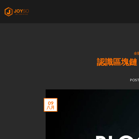
Skip
to
content
全
認識區塊鏈
POS
09
八月