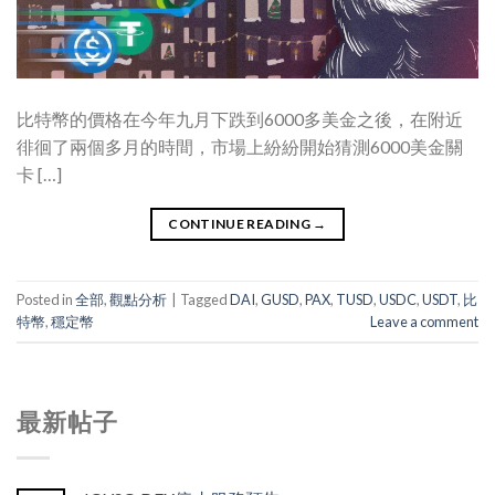
比特幣的價格在今年九月下跌到6000多美金之後，在附近
徘徊了兩個多月的時間，市場上紛紛開始猜測6000美金關
卡 […]
CONTINUE READING
→
Posted in
全部
,
觀點分析
|
Tagged
DAI
,
GUSD
,
PAX
,
TUSD
,
USDC
,
USDT
,
比
特幣
,
穩定幣
Leave a comment
最新帖子