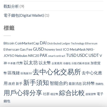
觀點分析
(9)
電子錢包(Digital Wallet)
(1)
標籤
DAI
Bitcoin
CoinMarketCap
Distributed Ledger Technology
Ethereum
GUSD
Etherscan
Gas Fee
howey test
ICO
MetaMask
NAS-
PAX
TUSD
USDC
USDT
JOYSO
Nebulas
NRC20
V
smart contract
以太坊
以太幣
神
代幣
加密貨
中本聰
企業應用
冷錢包
分散式帳本技術
去中心化交易所
區塊鏈
去中心化應
幣
區塊鏈3.0
新手須知
智能合約
用
比特幣
政府
新手
最新消息
熱錢包
用戶心得分享
綜合比較
社群
電子
穩定幣
虛擬貨幣
錢包