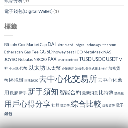
觀點分析
(9)
電子錢包(Digital Wallet)
(1)
標籤
DAI
Bitcoin
CoinMarketCap
Distributed Ledger Technology
Ethereum
GUSD
Etherscan
Gas Fee
howey test
ICO
MetaMask
NAS-
PAX
TUSD
USDC
USDT
JOYSO
Nebulas
NRC20
V
smart contract
以太坊
以太幣
神
代幣
加密貨
中本聰
企業應用
冷錢包
分散式帳本技術
去中心化交易所
區塊鏈
去中心化應
幣
區塊鏈3.0
新手須知
智能合約
用
比特幣
政府
新手
最新消息
熱錢包
用戶心得分享
綜合比較
社群
電子
穩定幣
虛擬貨幣
錢包