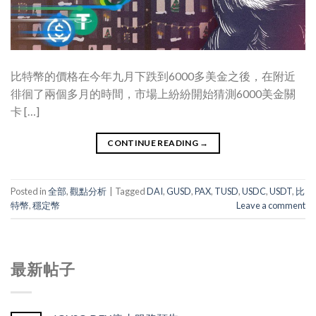
比特幣的價格在今年九月下跌到6000多美金之後，在附近
徘徊了兩個多月的時間，市場上紛紛開始猜測6000美金關
卡 […]
CONTINUE READING
→
Posted in
全部
,
觀點分析
|
Tagged
DAI
,
GUSD
,
PAX
,
TUSD
,
USDC
,
USDT
,
比
特幣
,
穩定幣
Leave a comment
最新帖子