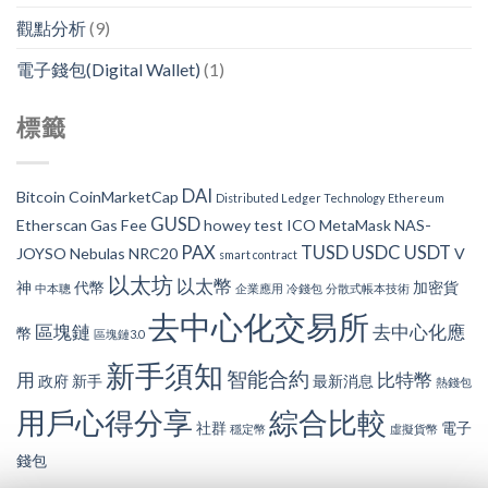
觀點分析
(9)
電子錢包(Digital Wallet)
(1)
標籤
DAI
Bitcoin
CoinMarketCap
Distributed Ledger Technology
Ethereum
GUSD
Etherscan
Gas Fee
howey test
ICO
MetaMask
NAS-
PAX
TUSD
USDC
USDT
JOYSO
Nebulas
NRC20
V
smart contract
以太坊
以太幣
神
代幣
加密貨
中本聰
企業應用
冷錢包
分散式帳本技術
去中心化交易所
區塊鏈
去中心化應
幣
區塊鏈3.0
新手須知
智能合約
用
比特幣
政府
新手
最新消息
熱錢包
用戶心得分享
綜合比較
社群
電子
穩定幣
虛擬貨幣
錢包