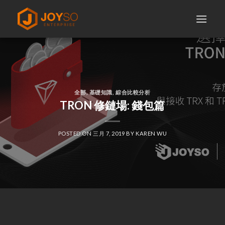
Skip
to
content
全部
,
基礎知識
,
綜合比較分析
TRON 修鏈場: 錢包篇
POSTED ON
三月 7, 2019
BY
KAREN WU