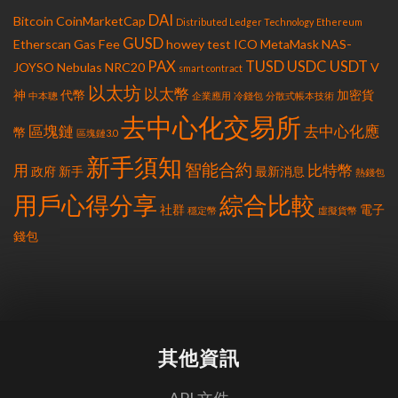
DAI
Bitcoin
CoinMarketCap
Distributed Ledger Technology
Ethereum
GUSD
Etherscan
Gas Fee
howey test
ICO
MetaMask
NAS-
PAX
TUSD
USDC
USDT
JOYSO
Nebulas
NRC20
V
smart contract
以太坊
以太幣
神
代幣
加密貨
中本聰
企業應用
冷錢包
分散式帳本技術
去中心化交易所
區塊鏈
去中心化應
幣
區塊鏈3.0
新手須知
智能合約
用
比特幣
政府
新手
最新消息
熱錢包
用戶心得分享
綜合比較
社群
電子
穩定幣
虛擬貨幣
錢包
其他資訊