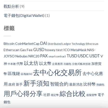
觀點分析
(9)
電子錢包(Digital Wallet)
(1)
標籤
DAI
Bitcoin
CoinMarketCap
Distributed Ledger Technology
Ethereum
GUSD
Etherscan
Gas Fee
howey test
ICO
MetaMask
NAS-
PAX
TUSD
USDC
USDT
JOYSO
Nebulas
NRC20
V
smart contract
以太坊
以太幣
神
代幣
加密貨
中本聰
企業應用
冷錢包
分散式帳本技術
去中心化交易所
區塊鏈
去中心化應
幣
區塊鏈3.0
新手須知
智能合約
用
比特幣
政府
新手
最新消息
熱錢包
用戶心得分享
綜合比較
社群
電子
穩定幣
虛擬貨幣
錢包