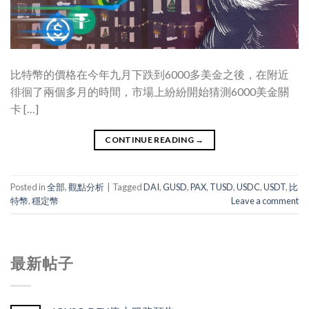
比特幣的價格在今年九月下跌到6000多美金之後，在附近
徘徊了兩個多月的時間，市場上紛紛開始猜測6000美金關
卡 […]
CONTINUE READING
→
Posted in
全部
,
觀點分析
|
Tagged
DAI
,
GUSD
,
PAX
,
TUSD
,
USDC
,
USDT
,
比
特幣
,
穩定幣
Leave a comment
最新帖子