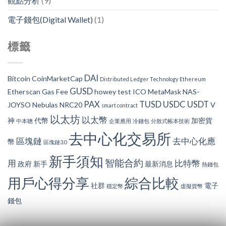
觀點分析
(9)
電子錢包(Digital Wallet)
(1)
標籤
DAI
Bitcoin
CoinMarketCap
Distributed Ledger Technology
Ethereum
GUSD
Etherscan
Gas Fee
howey test
ICO
MetaMask
NAS-
PAX
TUSD
USDC
USDT
JOYSO
Nebulas
NRC20
V
smart contract
以太坊
以太幣
神
代幣
加密貨
中本聰
企業應用
冷錢包
分散式帳本技術
去中心化交易所
區塊鏈
去中心化應
幣
區塊鏈3.0
新手須知
智能合約
用
比特幣
政府
新手
最新消息
熱錢包
用戶心得分享
綜合比較
社群
電子
穩定幣
虛擬貨幣
錢包