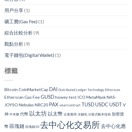
用戶分享
(1)
礦工費(Gas Fee)
(1)
綜合比較分析
(9)
觀點分析
(9)
電子錢包(Digital Wallet)
(1)
標籤
DAI
Bitcoin
CoinMarketCap
Distributed Ledger Technology
Ethereum
GUSD
Etherscan
Gas Fee
howey test
ICO
MetaMask
NAS-
PAX
TUSD
USDC
USDT
JOYSO
Nebulas
NRC20
V
smart contract
以太坊
以太幣
神
代幣
加密貨
中本聰
企業應用
冷錢包
分散式帳本技術
去中心化交易所
區塊鏈
去中心化應
幣
區塊鏈3.0