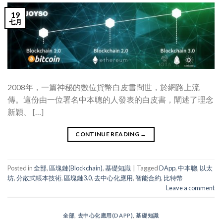
19
七月
2008年，一篇神秘的數位貨幣白皮書問世，於網路上流
傳。這份由一位署名中本聰的人發表的白皮書，闡述了理念
新穎、 […]
CONTINUE READING
→
Posted in
全部
,
區塊鏈(Blockchain)
,
基礎知識
|
Tagged
DApp
,
中本聰
,
以太
坊
,
分散式帳本技術
,
區塊鏈3.0
,
去中心化應用
,
智能合約
,
比特幣
Leave a comment
全部
,
去中心化應用(DAPP)
,
基礎知識