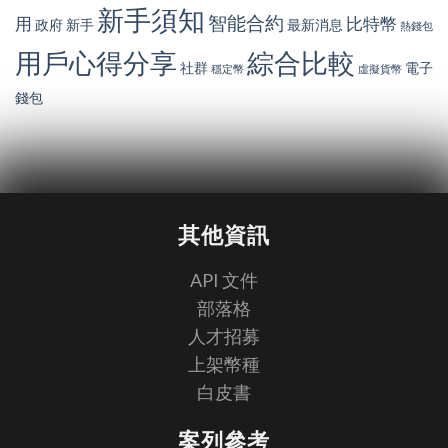
新手須知
智能合約
用
比特幣
政府
新手
最新消息
熱錢包
用戶心得分享
綜合比較
社群
電子
穩定幣
虛擬貨幣
錢包
其他資訊
API 文件
部落格
人才招募
上架幣種
白皮書
案列參考