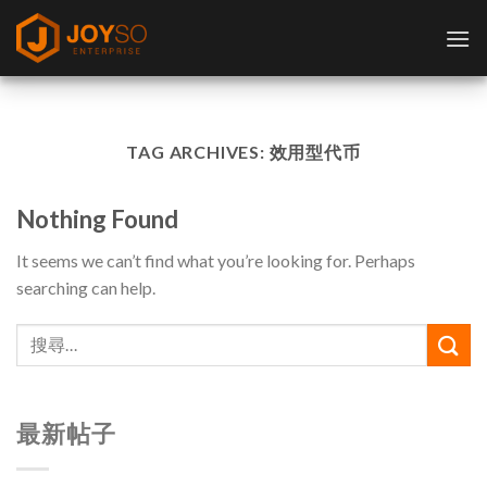
Skip
to
content
TAG ARCHIVES:
效用型代币
Nothing Found
It seems we can’t find what you’re looking for. Perhaps
searching can help.
最新帖子