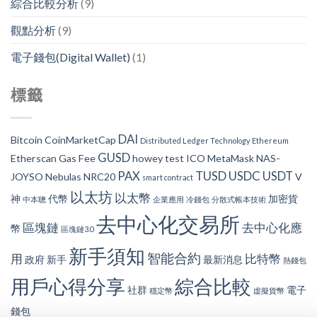
綜合比較分析
(9)
觀點分析
(9)
電子錢包(Digital Wallet)
(1)
標籤
DAI
Bitcoin
CoinMarketCap
Distributed Ledger Technology
Ethereum
GUSD
Etherscan
Gas Fee
howey test
ICO
MetaMask
NAS-
PAX
TUSD
USDC
USDT
JOYSO
Nebulas
NRC20
V
smart contract
以太坊
以太幣
神
代幣
加密貨
中本聰
企業應用
冷錢包
分散式帳本技術
去中心化交易所
區塊鏈
去中心化應
幣
區塊鏈3.0
新手須知
智能合約
用
比特幣
政府
新手
最新消息
熱錢包
用戶心得分享
綜合比較
社群
電子
穩定幣
虛擬貨幣
錢包