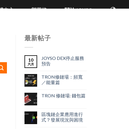
體中心
部落格
關於 JOYSO
最新帖子
JOYSO DEX停止服務
10
預告
六月
TRON修鏈場：頻寬
／能量篇
TRON 修鏈場: 錢包篇
區塊鏈企業應用進行
式？發展現況與困境