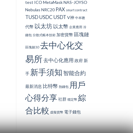
test
ICO
MetaMask
NAS-JOYSO
PAX
Nebulas
NRC20
smart contract
TUSD
USDC
USDT
V神
中本聰
以太坊
以太幣
代幣
企業應用
冷
區塊鏈
加密貨幣
錢包
分散式帳本技術
去中心化交
區塊鏈3.0
易所
去中心化應用
政府
新
新手須知
智能合約
手
用戶
比特幣
最新消息
熱錢包
心得分享
綜
社群
穩定幣
合比較
電子錢包
虛擬貨幣