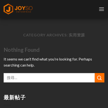
Skip
to
content
CATEGORY ARCHIVES:
实用资源
Nothing Found
It seems we can’t find what you’re looking for. Perhaps
searching can help.
最新帖子