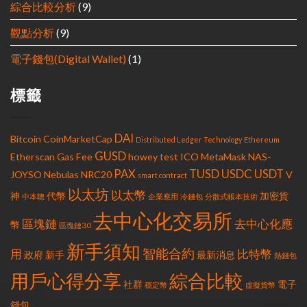
綜合比較分析
(9)
觀點分析
(9)
電子錢包(Digital Wallet)
(1)
標籤
DAI
Bitcoin
CoinMarketCap
Distributed Ledger Technology
Ethereum
GUSD
Etherscan
Gas Fee
howey test
ICO
MetaMask
NAS-
PAX
TUSD
USDC
USDT
JOYSO
Nebulas
NRC20
V
smart contract
以太坊
以太幣
神
代幣
加密貨
中本聰
企業應用
冷錢包
分散式帳本技術
去中心化交易所
區塊鏈
去中心化應
幣
區塊鏈3.0
新手須知
智能合約
用
比特幣
政府
新手
最新消息
熱錢包
用戶心得分享
綜合比較
社群
電子
穩定幣
虛擬貨幣
錢包