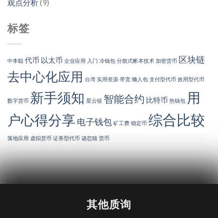
观点分析
(9)
标签
区块链
代币
以太币
中本聪
企业应用
入门
冷钱包
分散式帐本技术
加密货币
去中心化应用
台湾
实用资源
带宽
懒人包
支付型代币
效用型代币
新手须知
用
智能合约
比特币
数字货币
星云链
热钱包
综合比较
户心得分享
电子钱包
矿工费
稳定币
落地应用
虚拟货币
证券型代币
谜恋猫
货币
其他质询