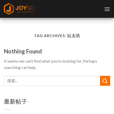
Skip
to
content
TAG ARCHIVES:
以太坊
Nothing Found
It seems we can’t find what you’re looking for. Perhaps
searching can help.
最新帖子