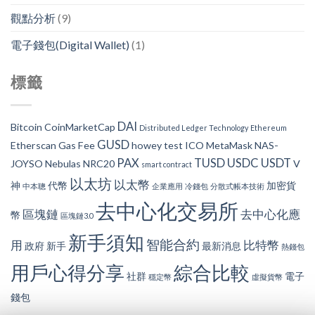
觀點分析
(9)
電子錢包(Digital Wallet)
(1)
標籤
DAI
Bitcoin
CoinMarketCap
Distributed Ledger Technology
Ethereum
GUSD
Etherscan
Gas Fee
howey test
ICO
MetaMask
NAS-
PAX
TUSD
USDC
USDT
JOYSO
Nebulas
NRC20
V
smart contract
以太坊
以太幣
神
代幣
加密貨
中本聰
企業應用
冷錢包
分散式帳本技術
去中心化交易所
區塊鏈
去中心化應
幣
區塊鏈3.0
新手須知
智能合約
用
比特幣
政府
新手
最新消息
熱錢包
用戶心得分享
綜合比較
社群
電子
穩定幣
虛擬貨幣
錢包