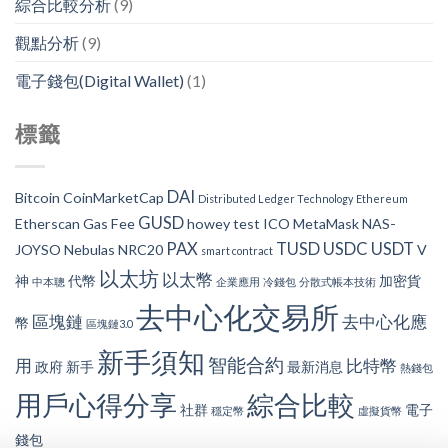
綜合比較分析
(9)
觀點分析
(9)
電子錢包(Digital Wallet)
(1)
標籤
DAI
Bitcoin
CoinMarketCap
Distributed Ledger Technology
Ethereum
GUSD
Etherscan
Gas Fee
howey test
ICO
MetaMask
NAS-
PAX
TUSD
USDC
USDT
JOYSO
Nebulas
NRC20
V
smart contract
以太坊
以太幣
神
代幣
加密貨
中本聰
企業應用
冷錢包
分散式帳本技術
去中心化交易所
區塊鏈
去中心化應
幣
區塊鏈3.0
新手須知
智能合約
用
比特幣
政府
新手
最新消息
熱錢包
用戶心得分享
綜合比較
社群
電子
穩定幣
虛擬貨幣
錢包