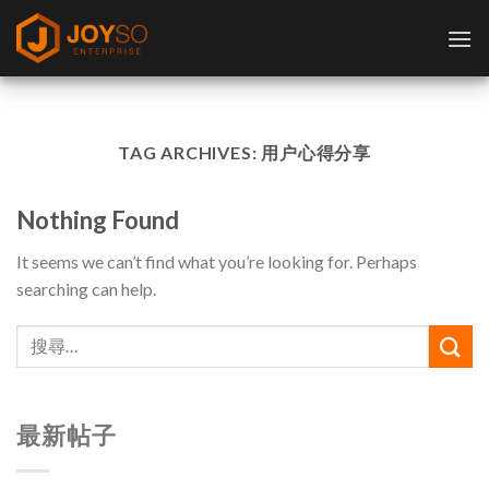
Skip
to
content
TAG ARCHIVES:
用户心得分享
Nothing Found
It seems we can’t find what you’re looking for. Perhaps
searching can help.
最新帖子