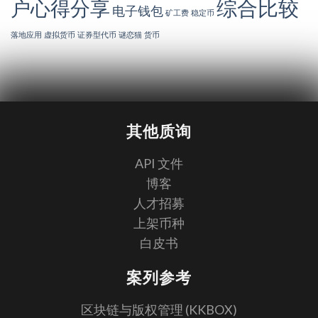
综合比较
户心得分享
电子钱包
矿工费
稳定币
落地应用
虚拟货币
证券型代币
谜恋猫
货币
其他质询
API 文件
博客
人才招募
上架币种
白皮书
案列参考
区块链与版权管理 (KKBOX)