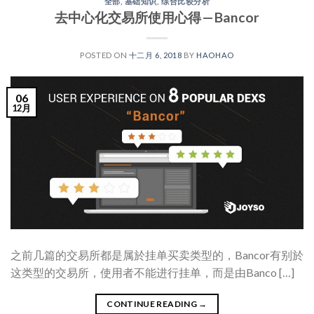
全部
,
基础知识
,
综合比较分析
去中心化交易所使用心得 — Bancor
POSTED ON
十二月 6, 2018
BY
HAOHAO
06
12月
之前几篇的交易所都是属於挂单买卖类型的，Bancor有别於
这类型的交易所，使用者不能进行挂单，而是由Banco […]
CONTINUE READING
→