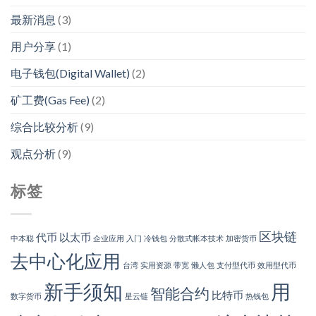
最新消息
(3)
用户分享
(1)
电子钱包(Digital Wallet)
(2)
矿工费(Gas Fee)
(2)
综合比较分析
(9)
观点分析
(9)
标签
区块链
代币
以太币
中本聪
企业应用
入门
冷钱包
分散式帐本技术
加密货币
去中心化应用
台湾
实用资源
带宽
懒人包
支付型代币
效用型代币
新手须知
用
智能合约
比特币
数字货币
星云链
热钱包