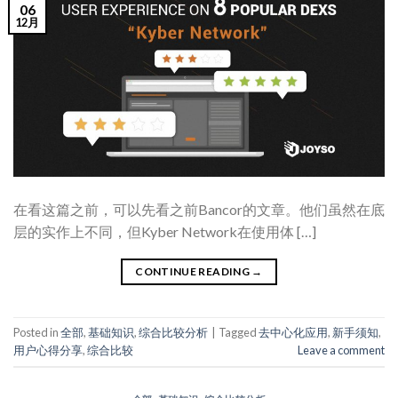
06
12月
在看这篇之前，可以先看之前Bancor的文章。他们虽然在底
层的实作上不同，但Kyber Network在使用体 […]
CONTINUE READING
→
Posted in
全部
,
基础知识
,
综合比较分析
|
Tagged
去中心化应用
,
新手须知
,
用户心得分享
,
综合比较
Leave a comment