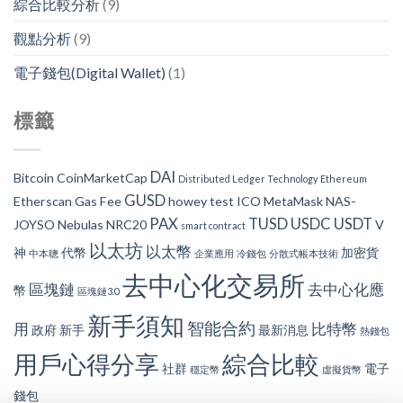
綜合比較分析
(9)
觀點分析
(9)
電子錢包(Digital Wallet)
(1)
標籤
DAI
Bitcoin
CoinMarketCap
Distributed Ledger Technology
Ethereum
GUSD
Etherscan
Gas Fee
howey test
ICO
MetaMask
NAS-
PAX
TUSD
USDC
USDT
JOYSO
Nebulas
NRC20
V
smart contract
以太坊
以太幣
神
代幣
加密貨
中本聰
企業應用
冷錢包
分散式帳本技術
去中心化交易所
區塊鏈
去中心化應
幣
區塊鏈3.0
新手須知
智能合約
用
比特幣
政府
新手
最新消息
熱錢包
用戶心得分享
綜合比較
社群
電子
穩定幣
虛擬貨幣
錢包