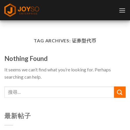
Skip
to
content
TAG ARCHIVES:
证券型代币
Nothing Found
It seems we can’t find what you’re looking for. Perhaps
searching can help.
最新帖子