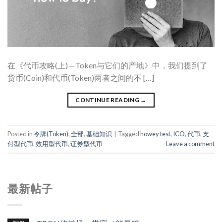
在《代币攻略(上) — Token与它们的产地》中，我们提到了
货币(Coin)和代币(Token)两者之间的不 […]
CONTINUE READING
→
Posted in
令牌(Token)
,
全部
,
基础知识
|
Tagged
howey test
,
ICO
,
代币
,
支
付型代币
,
效用型代币
,
证券型代币
Leave a comment
最新帖子