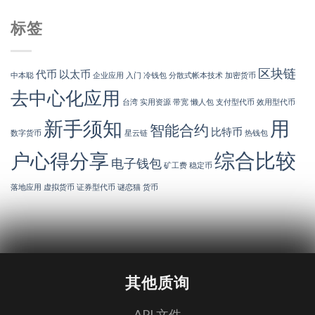
标签
区块链
代币
以太币
中本聪
企业应用
入门
冷钱包
分散式帐本技术
加密货币
去中心化应用
台湾
实用资源
带宽
懒人包
支付型代币
效用型代币
新手须知
用
智能合约
比特币
数字货币
星云链
热钱包
综合比较
户心得分享
电子钱包
矿工费
稳定币
落地应用
虚拟货币
证券型代币
谜恋猫
货币
其他质询
API 文件