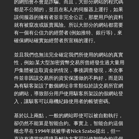
的網拍會不會是詐騙。而且，大部分網站的程式碼
都是不公開的，並且在私人的伺服器上運行，如果
該伺服器的擁有者並非完全公正，那麼用戶的資料
就有被竄改或販賣風險。所以大部分的網站都需要
有一個有公信力的經營者 (例如推特、銀行等)，來
確保網站確實如經營者所宣稱的運行。
並且我們也無法完全確定我們所使用的網站的真實
性，例如:某大型加密貨幣交易所曾經發生過大量用
戶集體被盜取資金的情況，事後調查發現，本次事
件並非因該交易所的資安保護做的不夠好，而是因
為有駭客架設了數個網址非常類似於該交易所官網
的網站，導致部分用戶使用駭客所架設的假網站登
入，讓駭客可以藉機紀錄使用者的帳號密碼。
基於以上兩點，一般的網站即使可以被自動執行，
卻仍然不能算是智能合約。事實上，智能合約這個
概念早在 1994年就被學者Nick Szabo提出，但一
直沒有適當的環境及解決方案可以使智能合約這個