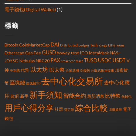
電子錢包(Digital Wallet)
(1)
標籤
DAI
Bitcoin
CoinMarketCap
Distributed Ledger Technology
Ethereum
GUSD
Etherscan
Gas Fee
howey test
ICO
MetaMask
NAS-
PAX
TUSD
USDC
USDT
JOYSO
Nebulas
NRC20
V
smart contract
以太坊
以太幣
神
代幣
加密貨
中本聰
企業應用
冷錢包
分散式帳本技術
去中心化交易所
區塊鏈
去中心化應
幣
區塊鏈3.0
新手須知
智能合約
用
比特幣
政府
新手
最新消息
熱錢包
用戶心得分享
綜合比較
社群
電子
穩定幣
虛擬貨幣
錢包