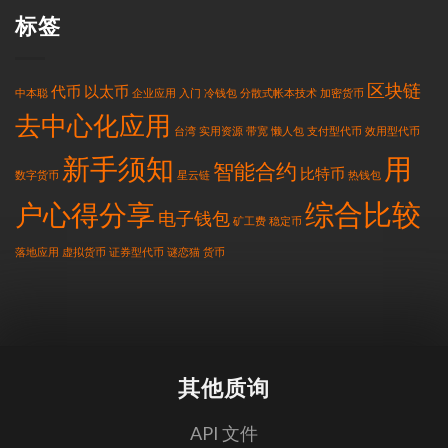
标签
区块链
代币
以太币
中本聪
企业应用
入门
冷钱包
分散式帐本技术
加密货币
去中心化应用
台湾
实用资源
带宽
懒人包
支付型代币
效用型代币
新手须知
用
智能合约
比特币
数字货币
星云链
热钱包
综合比较
户心得分享
电子钱包
矿工费
稳定币
落地应用
虚拟货币
证券型代币
谜恋猫
货币
其他质询
API 文件