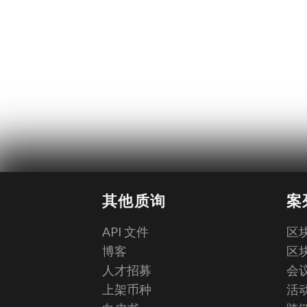
其他质询
案
API 文件
区块
博客
区块
人才招募
会议
上架币种
活动