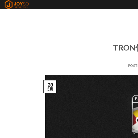
Skip
to
content
TRO
POST
28
3月