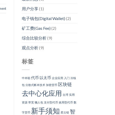
用户分享
(1)
ment
电子钱包(Digital Wallet)
(2)
矿工费(Gas Fee)
(2)
综合比较分析
(9)
观点分析
(9)
标签
代币
以太币
中本聪
企业应用
入门
冷钱
区块链
包
分散式帐本技术
加密货币
去中心化应用
台湾
实用
资源
带宽
懒人包
支付型代币
效用型代币
数
新手须知
智
字货币
星云链