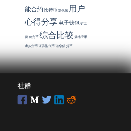
用户
能合约
比特币
热钱包
心得分享
电子钱包
矿工
综合比较
费
稳定币
落地应用
虚拟货币
证券型代币
谜恋猫
货币
社群