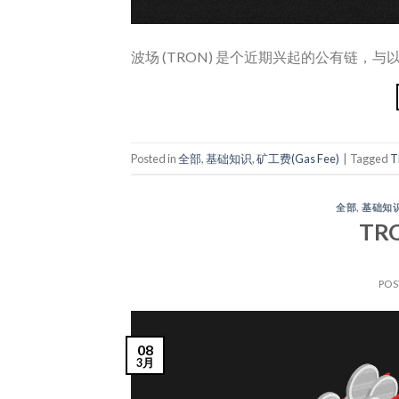
波场 (TRON) 是个近期兴起的公有链，与以太
Posted in
全部
,
基础知识
,
矿工费(Gas Fee)
|
Tagged
T
全部
,
基础知
TR
POS
08
3月