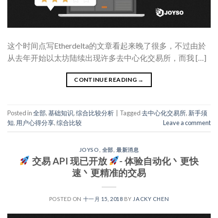
这个时间点写Etherdelta的文章看起来晚了很多，不过由於
从去年开始以太坊陆续出现许多去中心化交易所，而我 […]
CONTINUE READING
→
Posted in
全部
,
基础知识
,
综合比较分析
|
Tagged
去中心化交易所
,
新手须
知
,
用户心得分享
,
综合比较
Leave a comment
JOYSO
,
全部
,
最新消息
交易 API 现已开放
- 体验自动化丶更快
速丶更精准的交易
POSTED ON
十一月 15, 2018
BY
JACKY CHEN