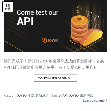
15
11月
我们完成了！原订於2018年第四季达成的开发目标－交易
API 现已开放给所有用户使用。有了交易 API，用户 […]
CONTINUE READING
→
Posted in
JOYSO
,
全部
,
最新消息
|
Tagged
API
,
JOYSO
,
最新消息
Leave a comment