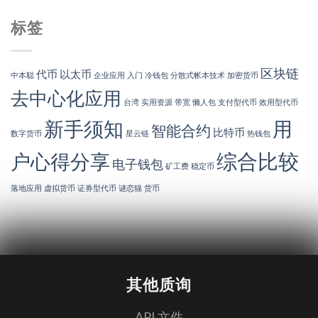
标签
区块链
代币
以太币
中本聪
企业应用
入门
冷钱包
分散式帐本技术
加密货币
去中心化应用
台湾
实用资源
带宽
懒人包
支付型代币
效用型代币
新手须知
用
智能合约
比特币
数字货币
星云链
热钱包
综合比较
户心得分享
电子钱包
矿工费
稳定币
落地应用
虚拟货币
证券型代币
谜恋猫
货币
其他质询
API 文件